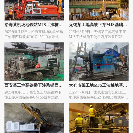
沿海某机场地铁站MJS工法桩基
无锡某工地高铁下穿MJS基础加
2025年8月12日，沿海某机场地铁站施
2025年8月9日，无锡某工地高铁下穿
础加固施工
固施工
工使用西探装备DGZ-150LD履带式多
MJS工法桩施工使用西探装备DGZ-
管旋喷钻机进行MJS工法桩施工作
150L履带式多管旋喷钻机进行基础加
业。
固施工作业。
西安某工地高铁桥下注浆锚固施
太仓市某工地MJS工法桩地基加
2025年8月8日，西安某工地高铁桥下
2025年7月8日，太仓市城市公园某工
工
固施工
施工使用西探装备GM-5S履带式锚杆
地使用西探装备DGZ-150B步履式多管
钻机进行注浆锚固施工作业。
旋喷钻机进行MJS工法桩地基加固施
工作业。