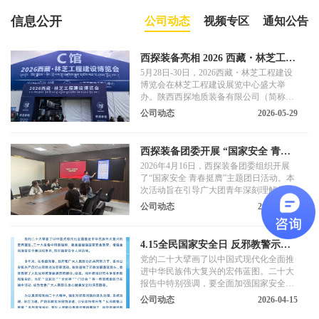
信息公开
公司动态
视频专区
通知公告
西探装备亮相 2026 西藏・林芝工程
建设博览会 硬核科技赋能高原基建
5月28日-30日，2026西藏・林芝工程建设
博览会在林芝工程建设展览中心盛大举
办。陕西西探地质装备有限公司（简称
“西探装备”）携高原定制化地质装备与数
公司动态
2026-05-29
字化解决方案亮相 C 馆 A601 展位，以60
余年专精特新积淀，助力高原工程建设高
质量发展。
西探装备团委开展 “国家安全 青春
挺膺”主题团日活动
2026年4月16日，西探装备团委组织开展
了“国家安全 青春挺膺”主题团日活动。本
次活动旨在引导广大团青年深刻理解总体
国家安全观的核心要义，增强国家安全意
公司动态
2026-04-17
识，筑牢国家安全青春防线。
4.15全民国家安全日 反邪教警示宣
传
党的二十大擘画了以中国式现代化全面推
进中华民族伟大复兴的宏伟蓝图。二十大
报告中特别强调，要全面加强国家安全教
育，增强全民国家安全意识和素养，筑牢
公司动态
2026-04-15
国家安全人民防线。