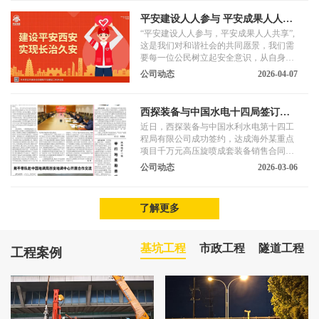
平安建设人人参与 平安成果人人共
享
“平安建设人人参与，平安成果人人共享”,
这是我们对和谐社会的共同愿景，我们需
要每一位公民树立起安全意识，从自身做
起，从点滴做起，积极参与到平安建设中
公司动态
2026-04-07
来。
西探装备与中国水电十四局签订千
万元海外项目设备合同
近日，西探装备与中国水利水电第十四工
程局有限公司成功签约，达成海外某重点
项目千万元高压旋喷成套装备销售合同。
合同标的物主要有GM系列履带式高塔架
公司动态
2026-03-06
旋喷钻机、DQB系列地基强化泵等，均搭
载西探云平台，满足该项目数字化、智能
化需求。西探装备为该项目基础施工提供
了解更多
专业装备与技术支持。
基坑工程
市政工程
隧道工程
工程案例