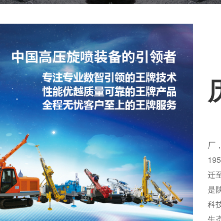
厂
1
迁
是
科
生