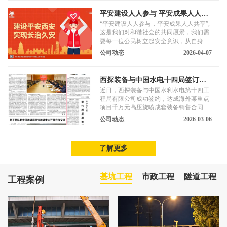
平安建设人人参与 平安成果人人共
享
“平安建设人人参与，平安成果人人共享”,
这是我们对和谐社会的共同愿景，我们需
要每一位公民树立起安全意识，从自身做
起，从点滴做起，积极参与到平安建设中
公司动态
2026-04-07
来。
西探装备与中国水电十四局签订千
万元海外项目设备合同
近日，西探装备与中国水利水电第十四工
程局有限公司成功签约，达成海外某重点
项目千万元高压旋喷成套装备销售合同。
合同标的物主要有GM系列履带式高塔架
公司动态
2026-03-06
旋喷钻机、DQB系列地基强化泵等，均搭
载西探云平台，满足该项目数字化、智能
化需求。西探装备为该项目基础施工提供
了解更多
专业装备与技术支持。
基坑工程
市政工程
隧道工程
工程案例