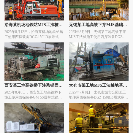
沿海某机场地铁站MJS工法桩基
无锡某工地高铁下穿MJS基础加
2025年8月12日，沿海某机场地铁站施
2025年8月9日，无锡某工地高铁下穿
础加固施工
固施工
工使用西探装备DGZ-150LD履带式多
MJS工法桩施工使用西探装备DGZ-
管旋喷钻机进行MJS工法桩施工作
150L履带式多管旋喷钻机进行基础加
业。
固施工作业。
西安某工地高铁桥下注浆锚固施
太仓市某工地MJS工法桩地基加
2025年8月8日，西安某工地高铁桥下
2025年7月8日，太仓市城市公园某工
工
固施工
施工使用西探装备GM-5S履带式锚杆
地使用西探装备DGZ-150B步履式多管
钻机进行注浆锚固施工作业。
旋喷钻机进行MJS工法桩地基加固施
工作业。