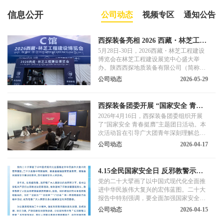
信息公开
公司动态
视频专区
通知公告
西探装备亮相 2026 西藏・林芝工程
建设博览会 硬核科技赋能高原基建
5月28日-30日，2026西藏・林芝工程建设
博览会在林芝工程建设展览中心盛大举
办。陕西西探地质装备有限公司（简称
“西探装备”）携高原定制化地质装备与数
公司动态
2026-05-29
字化解决方案亮相 C 馆 A601 展位，以60
余年专精特新积淀，助力高原工程建设高
质量发展。
西探装备团委开展 “国家安全 青春
挺膺”主题团日活动
2026年4月16日，西探装备团委组织开展
了“国家安全 青春挺膺”主题团日活动。本
次活动旨在引导广大团青年深刻理解总体
国家安全观的核心要义，增强国家安全意
公司动态
2026-04-17
识，筑牢国家安全青春防线。
4.15全民国家安全日 反邪教警示宣
传
党的二十大擘画了以中国式现代化全面推
进中华民族伟大复兴的宏伟蓝图。二十大
报告中特别强调，要全面加强国家安全教
育，增强全民国家安全意识和素养，筑牢
公司动态
2026-04-15
国家安全人民防线。