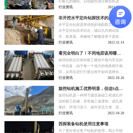
行桩孔的施钻。启动旋挖灌注桩钻机进行
但基坑深度若超过10米，悬臂式护坡桩桩
钻杆起立、安装钻头及调垂工作，旋挖钻
行业资讯
2022-11-14
顶变形仍较大。4、护坡桩+预应力锚杆属
机进入工作状态，检查各项仪表和显示器
主动式支护，侧壁土体变形
非开挖水平定向钻探技术的应用
的工作画面。
水平定向钻探是将传统的地勘取芯技术与
水平定向钻技术结合，辅以孔内测试技
术，能直观、准确地了解隧道掌子面前方
不良地质情况和地下矿产资源埋藏情况。
行业资讯
2022-11-14
看完全明白了！不同地层该用哪种
旋挖钻机在目前的桩工建设中最为常见的
旋挖钻机钻头
一种设备，由于每一个地方的地质都不相
同，从而在进行打桩过程中如何选择合适
的钻头成为了关键问题，今天我们就来谈
行业资讯
2022-10-26
谈如何在了解了工地的地质特点后选用旋
旋挖钻机施工优势明显，但这6点缺
挖钻机钻头。
旋挖钻机是一种用于建筑基础工程成孔作
陷也要了解！
业的桩工机械，具有施工速度快、成孔质
量好、环境污染小、操作灵活方便、安全
性能高及适用性强等优势，已成为钻孔灌
行业资讯
2022-10-20
注桩施工的主要成孔设备，但旋挖钻机施
西探装备钻机使用注意事项
工也存在一定缺陷，主要体现在以下六个
为了更好保证客户钻机的使用，我公司销
方面。