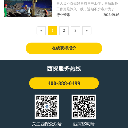
售人员不仅做好售前售中工作，售后服务
工作更是深入一线，近期不少客户为了钻
机操作管理规范发了愁，我们归纳总结了
行业资讯
2022-09-05
以下几点供大家参考，希望能对大家有所
帮助。
«
1
2
3
»
在线获得报价
西探服务热线
400-888-0499