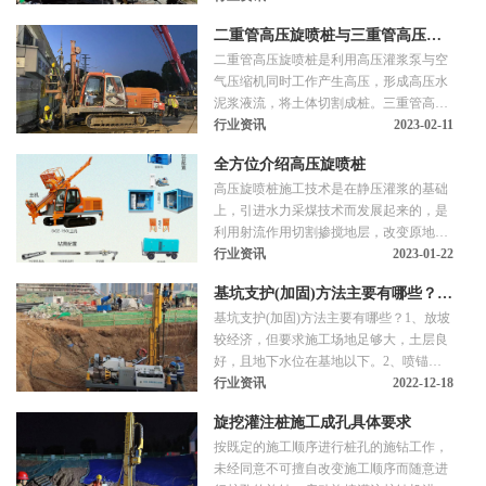
钻机就位安装时水平、周正、稳固，但在
二重管高压旋喷桩与三重管高压旋
钻孔沉管和旋喷注浆过程中，钻机发生倾
二重管高压旋喷桩是利用高压灌浆泵与空
斜或者移位，常导致钻孔倾斜现象。钻杆
喷桩工艺的区别
气压缩机同时工作产生高压，形成高压水
垂直度不够，即钻杆倾斜度超过1.5%，也
泥浆液流，将土体切割成桩。三重管高压
会导致钻孔倾斜。1.钻孔沉管困难、偏斜
旋喷桩是利用专用设备先造孔，然后插入
行业资讯
2023-02-11
的主要原因：遭遇地下障碍物或埋设物，
灌浆管。利用高压水流切割土体。同时利
如树蔸、地下电缆沟、地下排污沟、建
全方位介绍高压旋喷桩
用空气压缩机工作将切割本体产生的泥浆
高压旋喷桩施工技术是在静压灌浆的基础
排出，并同步灌浆。三重管和二重管是施
上，引进水力采煤技术而发展起来的，是
工工艺差别，三重管发是水、气、浆液三
利用射流作用切割掺搅地层，改变原地层
重切割土体成桩，二重管发少了水切割，
的结构和组成，同时灌入水泥浆或复合浆
行业资讯
2023-01-22
跟水泥用量没关系。成桩效果的不同：高
形成凝结体，借以达到加固地基和防渗水
压旋喷桩二重管成桩直径为800mm左右。
基坑支护(加固)方法主要有哪些？基
的目的。工艺特点（1）施工机具设备简
基坑支护(加固)方法主要有哪些？1、放坡
单，施工简便。（2）具有较好的耐久
础/地基加固方法主要有哪些？
较经济，但要求施工场地足够大，土层良
性，且料源广阔，价格低廉。（3）噪声
好，且地下水位在基地以下。2、喷锚网
小，无污染。适用范围（1）受土层、土
较经济，属被动式支护，可90度开挖(但应
行业资讯
2022-12-18
的粒度、土的密度等因素影响，可广泛应
分层开挖，每层开挖深度不宜超过2米)，
用于淤泥、淤泥质
旋挖灌注桩施工成孔具体要求
基坑侧壁土层应变释放为半自由状态，最
按既定的施工顺序进行桩孔的施钻工作，
近建筑物距坑边宜在2米以上。3、护坡桩
未经同意不可擅自改变施工顺序而随意进
属被动式支护，适用于建筑物紧邻基坑，