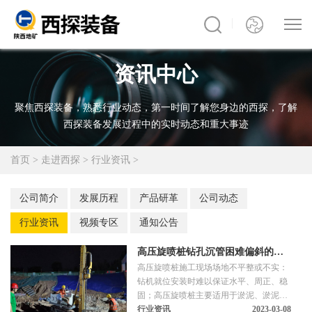
资讯中心
聚焦西探装备，熟悉行业动态，第一时间了解您身边的西探，了解
西探装备发展过程中的实时动态和重大事迹
首页
>
走进西探
>
行业资讯
>
公司简介
发展历程
产品研革
公司动态
行业资讯
视频专区
通知公告
高压旋喷桩钻孔沉管困难偏斜的原
高压旋喷桩施工现场场地不平整或不实：
因及预防
钻机就位安装时难以保证水平、周正、稳
固；高压旋喷桩主要适用于淤泥、淤泥质
土、粘性土及人工回填土等地基土处理，
行业资讯
2023-03-08