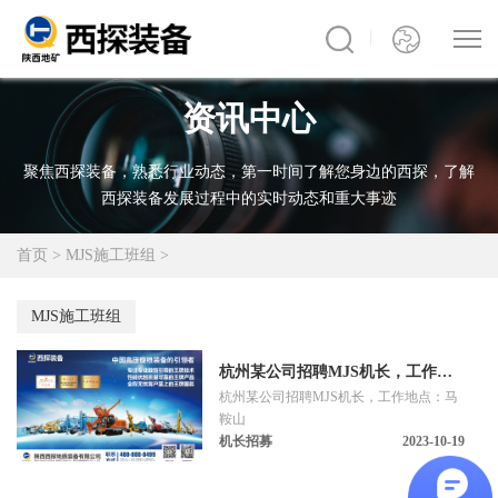
资讯中心
聚焦西探装备，熟悉行业动态，第一时间了解您身边的西探，了解
西探装备发展过程中的实时动态和重大事迹
首页
>
MJS施工班组
>
MJS施工班组
杭州某公司招聘MJS机长，工作地
杭州某公司招聘MJS机长，工作地点：马
点：马鞍山【找机长】
鞍山
机长招募
2023-10-19