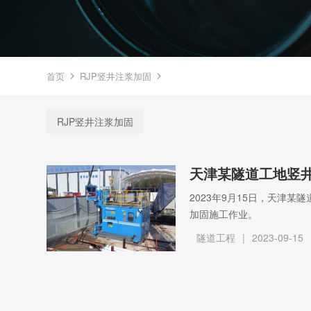
首页
RJP竖井注浆加固


RJP竖井注浆加固
天津某隧道工地竖井
2023年9月15日，天津某
加固施工作业。
隧道工程
|
2023-09-15