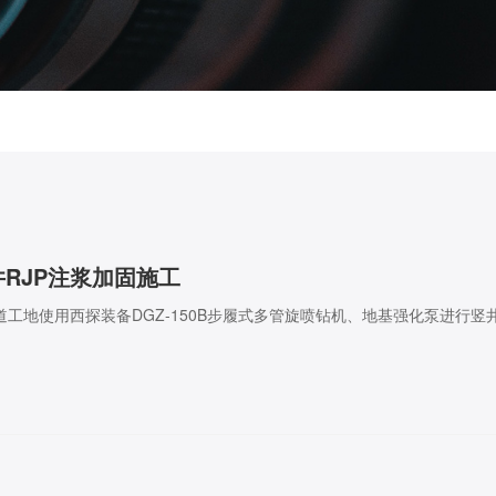
RJP注浆加固施工
隧道工地使用西探装备DGZ-150B步履式多管旋喷钻机、地基强化泵进行竖井