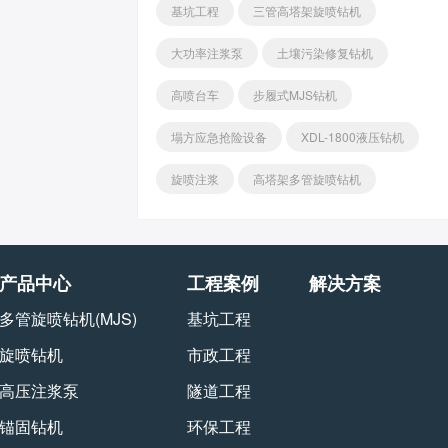
基坑工程
三管高塔架旋喷钻机
大功率注浆泵
土壤污染修复钻机
高喷台车
步履式MJS钻机
塌方应急抢险设备
XDL-1800液压钻机
旋喷注浆
高塔架多管旋喷钻机
产品中心
工程案例
解决方案
多管旋喷钻机(MJS)
基坑工程
旋喷钻机
市政工程
高压注浆泵
隧道工程
锚固钻机
环保工程