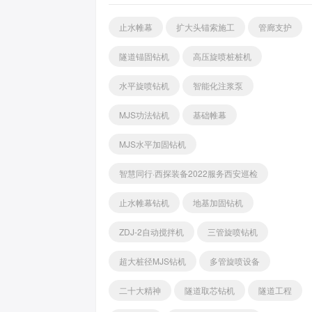
止水帷幕
扩大头锚索施工
管廊支护
隧道锚固钻机
高压旋喷桩桩机
水平旋喷钻机
智能化注浆泵
MJS功法钻机
基础帷幕
MJS水平加固钻机
智慧同行·西探装备2022服务西安巡检
止水帷幕钻机
地基加固钻机
ZDJ-2自动搅拌机
三管旋喷钻机
超大桩径MJS钻机
多管旋喷设备
二十大精神
隧道取芯钻机
隧道工程