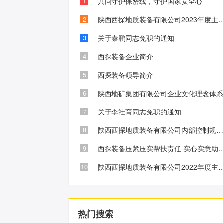
1
共同守护保密线，守护国家安全心
2
陕西西探地质装备有限公司2023年度主
3
关于秦鹏同志免职的通知
4
西探装备企业简介
5
西探装备领导简介
6
陕西地矿集团有限公司企业文化理念体
7
关于李社育同志免职的通知
8
陕西西探地质装备有限公司内部控制规范化建设工作初见成
9
西探装备压紧压实帮扶责任 实心
10
陕西西探地质装备有限公司2022年度主
热门搜索