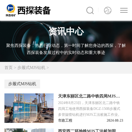
资讯中心
聚焦西探装备，熟悉行业动态，第一时间了解您身边的西探，了解
西探装备发展过程中的实时动态和重大事迹
首页
>
步履式MJS钻机
>
步履式MJS钻机
天津东丽区北二路中铁四局MJS工
2024年8月23日，天津东丽区北二路中铁
法桩加固施工
四局工地使用西探装备DGZ-150B步履式
多管旋喷钻机进行MJS工法桩施工作业。
市政工程
2024-08-23
西安西二环地铁MJS工法桩加固抢