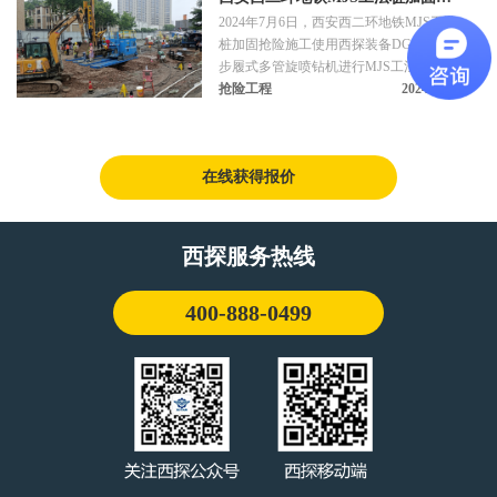
2024年7月6日，西安西二环地铁MJS工法
险施工
桩加固抢险施工使用西探装备DGZ-150B
步履式多管旋喷钻机进行MJS工法桩施工
作业。
抢险工程
2024-07-06
在线获得报价
西探服务热线
400-888-0499