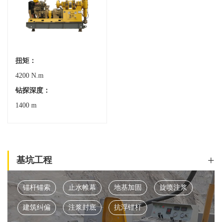
扭矩：
4200 N.m
钻探深度：
1400 m
+
基坑工程
锚杆锚索
止水帷幕
地基加固
旋喷注浆
建筑纠偏
注浆封底
抗浮锚杆