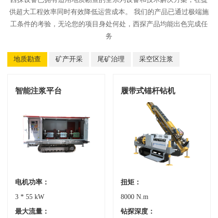
供超大工程效率同时有效降低运营成本。 我们的产品已通过极端施
工条件的考验，无论您的项目身处何处，西探产品均能出色完成任
务
地质勘查
矿产开采
尾矿治理
采空区注浆
智能注浆平台
履带式锚杆钻机
电机功率：
扭矩：
3 * 55 kW
8000 N.m
最大流量：
钻探深度：