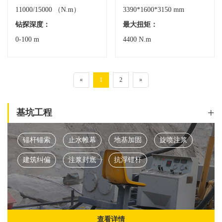
11000/15000 （N.m）
3390*1600*3150 mm
钻探深度：
最大扭矩：
0-100 m
4400 N.m
«
1
2
»
+
基坑工程
锚杆锚索
止水帷幕
地基加固
旋喷注浆
建筑纠偏
注浆封底
抗浮锚杆
查看详情