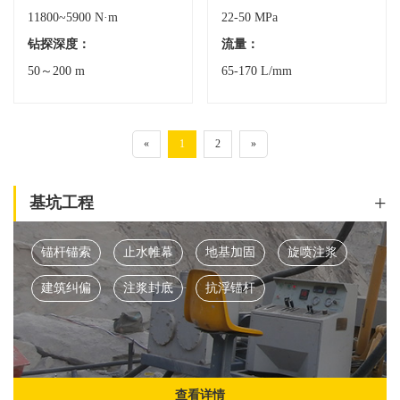
11800~5900 N·m
22-50 MPa
钻探深度：
流量：
50～200 m
65-170 L/mm
«
1
2
»
+
基坑工程
锚杆锚索
止水帷幕
地基加固
旋喷注浆
建筑纠偏
注浆封底
抗浮锚杆
查看详情